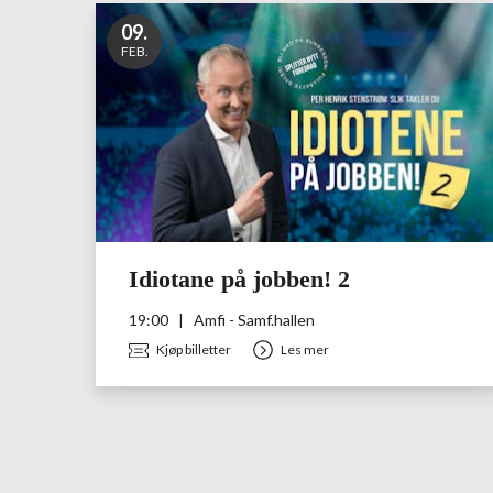
09
.
FEB.
Idiotane på jobben! 2
19:00
|
Amfi - Samf.hallen
Kjøp billetter
Les mer