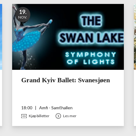
19
.
NOV.
Grand Kyiv Ballet: Svanesjøen
18:00
|
Amfi - Samf.hallen
Kjøp billetter
Les mer