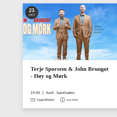
23
.
OKT.
Terje Sporsem & John Brungot
- Høy og Mørk
19:00
|
Amfi - Samf.hallen
Kjøp billetter
Les mer