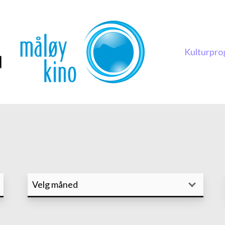
Kulturpro
Gåve