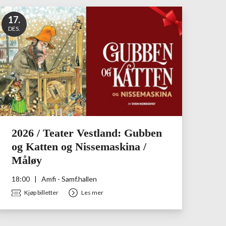
17
.
DES.
2026 / Teater Vestland: Gubben
og Katten og Nissemaskina /
Måløy
18:00
|
Amfi - Samf.hallen
Kjøp billetter
Les mer